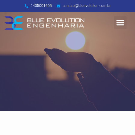
1435001605
contato@bluevolution.com.br
Energia Solar
Sobre nós