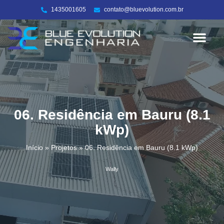
1435001605
contato@bluevolution.com.br
Energia Solar
Sobre nós
06. Residência em Bauru (8.1
kWp)
Início
»
Projetos
»
06. Residência em Bauru (8.1 kWp)
Wally