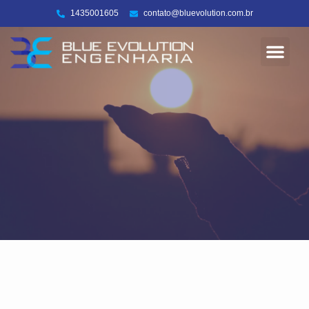
1435001605
contato@bluevolution.com.br
Energia Solar
Sobre nós