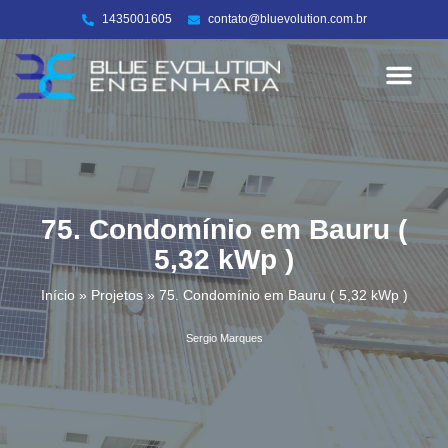
1435001605
contato@bluevolution.com.br
Energia Solar
Sobre nós
75. Condomínio em Bauru (
5,32 kWp )
Início
»
Projetos
»
75. Condomínio em Bauru ( 5,32 kWp )
Sergio Marques